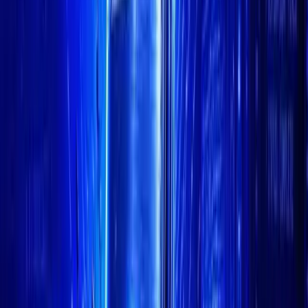
Binance Square
+
GET PUBLISHING
.83
+
1.04
%
0
+
0.72
%
0.03
%
+
0.18
%
0.01
%
97
%
1.70
%
.17
%
-3.49
%
+
1.14
%
.83
+
1.04
%
0
+
0.72
%
0.03
%
+
0.18
%
0.01
%
97
%
1.70
%
.17
%
-3.49
%